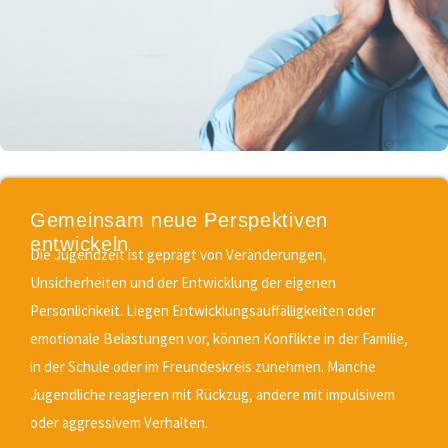
Gemeinsam neue Perspektiven
entwickeln
Die Jugendzeit ist geprägt von Veränderungen,
Unsicherheiten und der Entwicklung der eigenen
Persönlichkeit. Liegen Entwicklungsauffälligkeiten oder
emotionale Belastungen vor, können Konflikte in der Familie,
in der Schule oder im Freundeskreis zunehmen. Manche
Jugendliche reagieren mit Rückzug, andere mit impulsivem
oder aggressivem Verhalten.