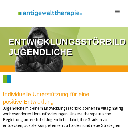
Inhalt
Zum
springen
Inhalt
springen
ENTWICKLUNGSSTÖRBILD
JUGENDLICHE
Individuelle Unterstützung für eine
positive Entwicklung
Jugendliche mit einem Entwicklungsstörbild stehen im Alltag häufig
vor besonderen Herausforderungen. Unsere therapeutische
Begleitung unterstützt Jugendliche dabei, ihre Stärken zu
entdecken, soziale Kompetenzen zu fördern und neue Strategien